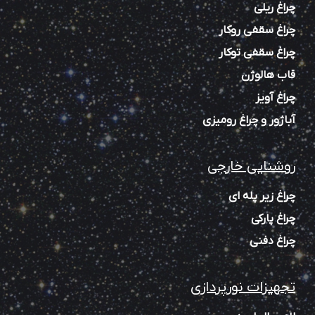
چراغ ریلی
چراغ سقفی روکار
چراغ سقفی توکار
قاب هالوژن
چراغ آویز
آباژور و چراغ رومیزی
روشنایی خارجی
چراغ زیر پله‌ ای
چراغ پارکی
چراغ دفنی
تجهیزات نورپردازی