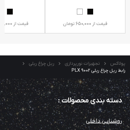
قیمت از 650,000 تومان
قیمت از 6,500,000 تومان
پولاکس
تجهیزات نورپردازی
ریل چراغ ریلی
رابط ریل چراغ ریلی PLX 9002
دسته بندی محصولات
:
روشنایی داخلی