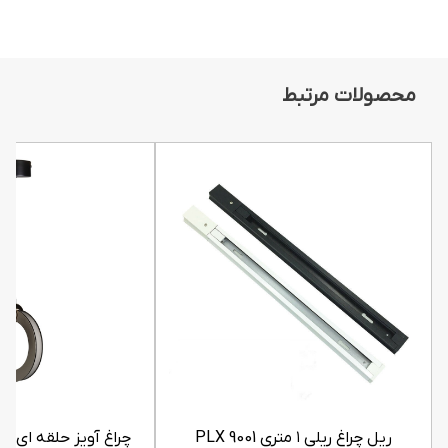
محصولات مرتبط
ریل چراغ ریلی ۱ متری PLX 9001
چراغ آویز حلقه ای ۷ وات PLX 5002