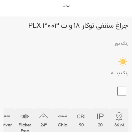
چراغ سقفی توکار 18 وات PLX 3003
رنگ نور
رنگ بدنه
Driver
Flicker
24°
Chip
90
20
36 M
Free