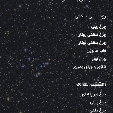
روشنایی داخلی
چراغ ریلی
چراغ سقفی روکار
چراغ سقفی توکار
قاب هالوژن
چراغ آویز
آباژور و چراغ رومیزی
روشنایی خارجی
چراغ زیر پله‌ ای
چراغ پارکی
چراغ دفنی