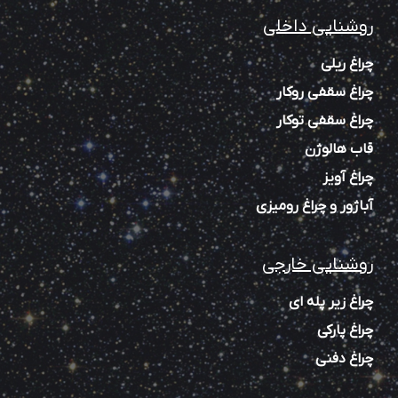
روشنایی داخلی
چراغ ریلی
چراغ سقفی روکار
چراغ سقفی توکار
قاب هالوژن
چراغ آویز
آباژور و چراغ رومیزی
روشنایی خارجی
چراغ زیر پله‌ ای
چراغ پارکی
چراغ دفنی