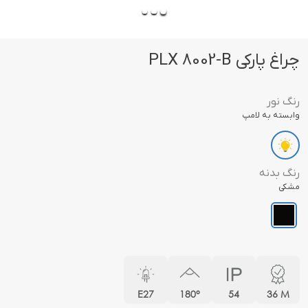
چراغ پارکی PLX 8002-B
رنگ نور
وابسته به لامپ
رنگ بدنه
مشکی
E27
180°
54
36 M