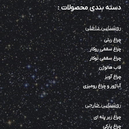
دسته بندی محصولات
:
روشنایی داخلی
چراغ ریلی
چراغ سقفی روکار
چراغ سقفی توکار
قاب هالوژن
چراغ آویز
آباژور و چراغ رومیزی
روشنایی خارجی
چراغ زیر پله‌ ای
چراغ پارکی