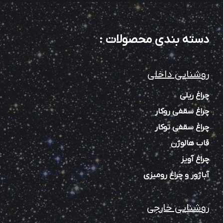
دسته بندی محصولات
:
روشنایی داخلی
چراغ ریلی
چراغ سقفی روکار
چراغ سقفی توکار
قاب هالوژن
چراغ آویز
آباژور و چراغ رومیزی
روشنایی خارجی