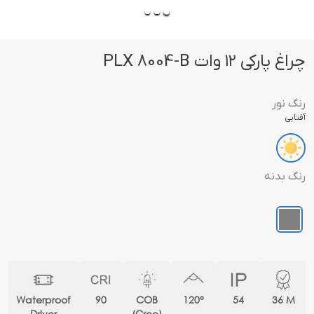
چراغ پارکی ۱۲ وات PLX 8004-B
رنگ نور
آفتابی
رنگ بدنه
Waterproof
90
COB
120°
54
36 M
Driver
(Cree)