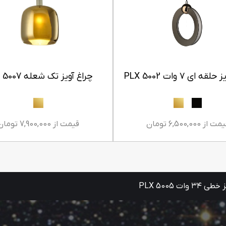
ه ای ۷ وات PLX 5002
چراغ آویز تک شعله PLX 5007
ت از 6,500,000 تومان
قیمت از 7,900,000 تومان
۳ وات PLX 5005