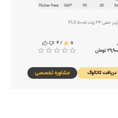
Flicker Free
360°
90
20
3
خطی ۳۴ وات PLX 5005
/ 4
5
Empty
29, تومان
1 Star
2 Stars
3 Stars
4 Stars
5 Stars
مشاوره تخصصی
دریافت کاتالوگ