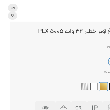
EN
FA
یز خطی ۳۴ وات PLX 5005
ور
دنه