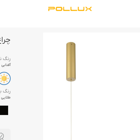
چراغ آو
رنگ ن
آفتابی
رنگ ب
طلایی