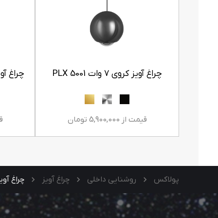
چراغ آویز کروی ۷ وات PLX 5001
چراغ آویز حلق
قیمت از 5,900,000 تومان
قیم
پولاکس
روشنایی داخلی
چراغ آویز
چراغ آویز خطی ۴