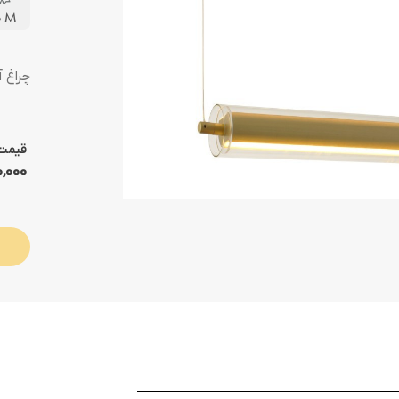
6 M
چراغ آویز 
قیمت
900,000