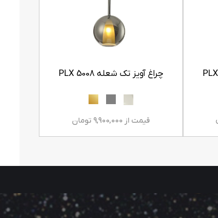
چراغ آویز تک شعله PLX 5008
چراغ آویز ۰
قیمت ا
قیمت از 9,900,000 تومان