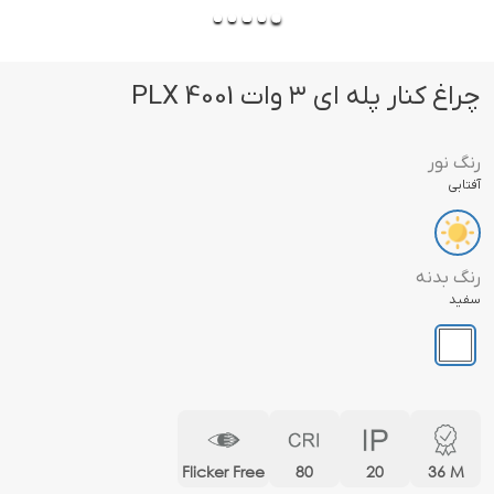
چراغ کنار پله ای ۳ وات PLX 4001
رنگ نور
آفتابی
رنگ بدنه
سفید
Flicker Free
80
20
36 M