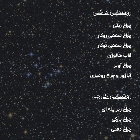
روشنایی داخلی
چراغ ریلی
چراغ سقفی روکار
چراغ سقفی توکار
قاب هالوژن
چراغ آویز
آباژور و چراغ رومیزی
روشنایی خارجی
چراغ زیر پله‌ ای
چراغ پارکی
چراغ دفنی