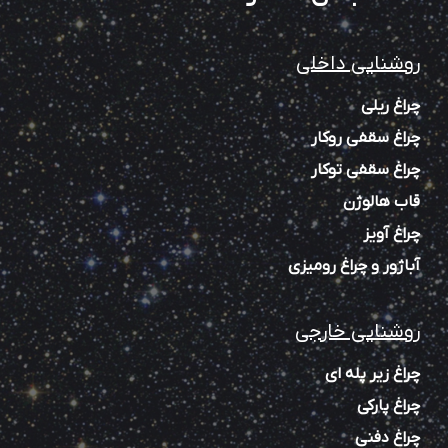
روشنایی داخلی
چراغ ریلی
چراغ سقفی روکار
چراغ سقفی توکار
قاب هالوژن
چراغ آویز
آباژور و چراغ رومیزی
روشنایی خارجی
چراغ زیر پله‌ ای
چراغ پارکی
چراغ دفنی