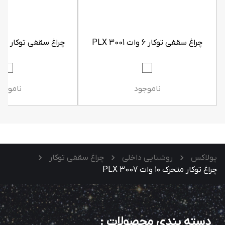
چراغ سقفی توکار 6 وات PLX 3001
چراغ سقفی توکار 12 وات PLX 3002
ناموجود
ناموجو
پولاکس
روشنایی داخلی
چراغ سقفی توکار
چراغ توکار متحرک ۱۰ وات PLX 3007
دسته بندی محصولات
: