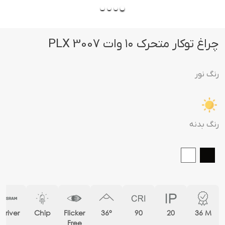
چراغ توکار متحرک ۱۰ وات PLX 3007
رنگ نور
رنگ بدنه
Driver
Chip
Flicker
36°
90
20
36 M
Free