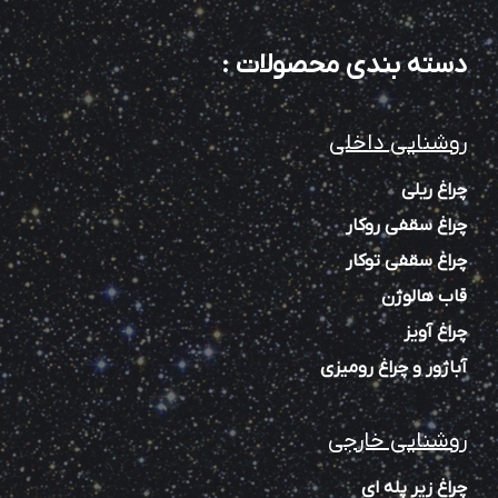
دسته بندی محصولات
:
روشنایی داخلی
چراغ ریلی
چراغ سقفی روکار
چراغ سقفی توکار
قاب هالوژن
چراغ آویز
آباژور و چراغ رومیزی
روشنایی خارجی
چراغ زیر پله‌ ای