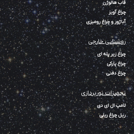
قاب هالوژن
چراغ آویز
آباژور و چراغ رومیزی
روشنایی خارجی
چراغ زیر پله‌ ای
چراغ پارکی
چراغ دفنی
تجهیزات نورپردازی
لامپ ال ای دی
ریل چراغ ریلی